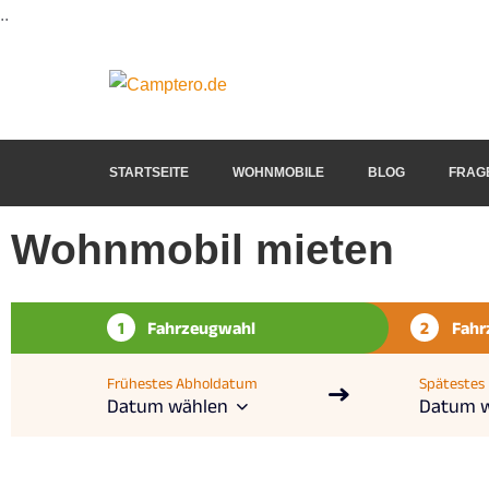
..
Einfach schönen Urlaub
Camptero.de
STARTSEITE
WOHNMOBILE
BLOG
FRAG
Wohnmobil mieten