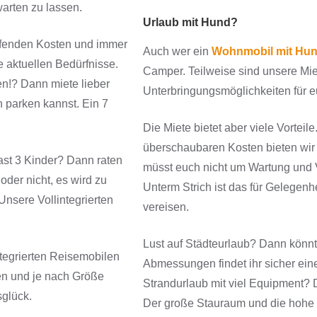
arten zu lassen.
Urlaub mit Hund?
laufenden Kosten und immer
Auch wer ein
Wohnmobil mit Hun
e aktuellen Bedürfnisse.
Camper. Teilweise sind unsere Miet
en!? Dann miete lieber
Unterbringungsmöglichkeiten für e
h parken kannst. Ein 7
Die Miete bietet aber viele Vorteil
überschaubaren Kosten bieten wir
st 3 Kinder? Dann raten
müsst euch nicht um Wartung und 
oder nicht, es wird zu
Unterm Strich ist das für Gelegen
nsere Vollintegrierten
vereisen.
Lust auf Städteurlaub? Dann könnt
ntegrierten Reisemobilen
Abmessungen findet ihr sicher ein
onen und je nach Größe
Strandurlaub mit viel Equipment? D
glück.
Der große Stauraum und die hohe Z