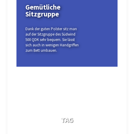
Gemütliche
Pl
Sitzgruppe
Na
Dank der guten Polster sitz man
In d
auf der Sitzgruppe des Südwind
dafü
500 QDK sehr bequem. Sie lässt
Plat
sich auch in wenigen Handgriffen
such
zum Bett umbauen.
pass
TAG