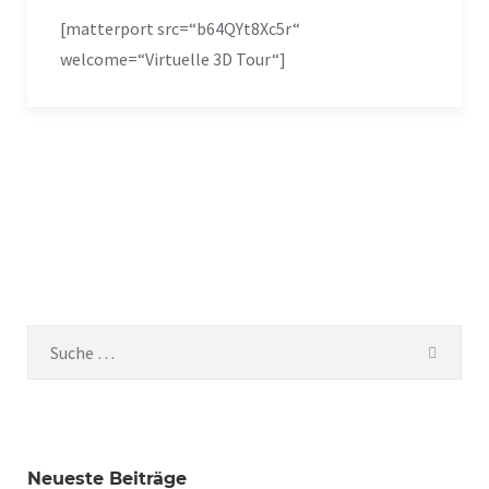
[matterport src=“b64QYt8Xc5r“
welcome=“Virtuelle 3D Tour“]
Neueste Beiträge