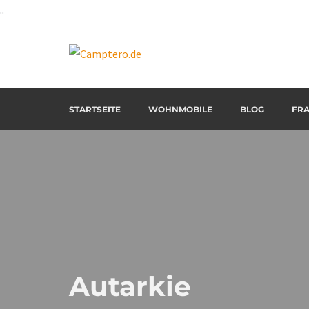
..
Einfach schönen Urlaub
Camptero.de
STARTSEITE
WOHNMOBILE
BLOG
FR
Autarkie