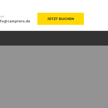
ail:
JETZT BUCHEN
nfo@camptero.de