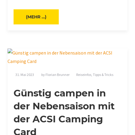
(MEHR …)
31. Mai 2023
by
Florian Brunner
Reiseinfos
,
Tipps & Tricks
Günstig campen in
der Nebensaison mit
der ACSI Camping
Card