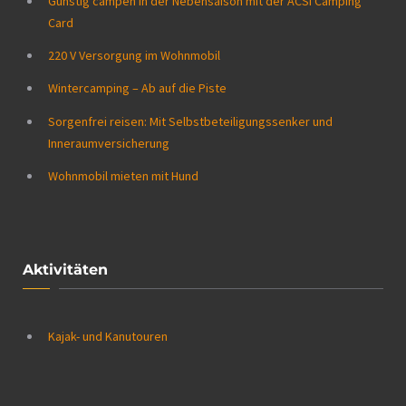
Günstig campen in der Nebensaison mit der ACSI Camping
Card
220 V Versorgung im Wohnmobil
Wintercamping – Ab auf die Piste
Sorgenfrei reisen: Mit Selbstbeteiligungssenker und
Inneraumversicherung
Wohnmobil mieten mit Hund
Aktivitäten
Kajak- und Kanutouren