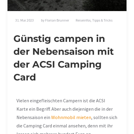
31. Mai 2023
by
Florian Brunner
Reiseinfos
,
Tipps & Tricks
Günstig campen in
der Nebensaison mit
der ACSI Camping
Card
Vielen eingefleischten Campern ist die ACSI
Karte ein Begriff. Aber auch diejenigen die in der
Nebensaison ein
Wohnmobil mieten
, sollten sich
die Camping Card einmal ansehen, denn mit ihr
lassen sich mehrere hundert Euro an