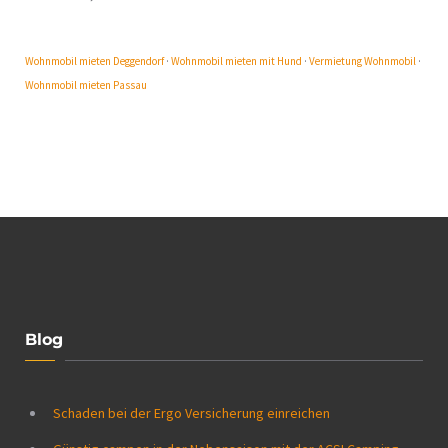
Wohnmobil mieten Deggendorf
·
Wohnmobil mieten mit Hund
·
Vermietung Wohnmobil
·
Wohnmobil mieten Passau
Blog
Schaden bei der Ergo Versicherung einreichen