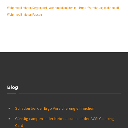
Wohnmobil mieten Deggendorf
·
Wohnmobil mieten mit Hund
·
Vermietung Wohnmobil
·
Wohnmobil mieten Passau
Blog
Schaden bei der Ergo Versicherung einreichen
Günstig campen in der Nebensaison mit der ACSI Camping
Card